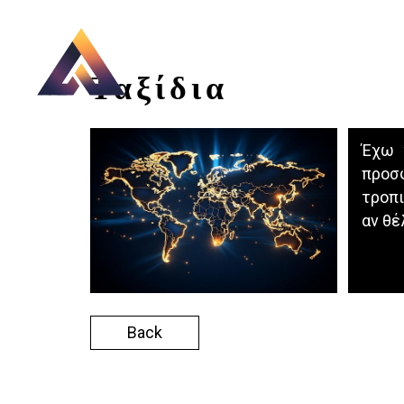
Ταξίδια
Έχω 
προσφ
τροπι
αν θέ
Back