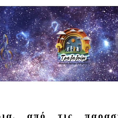
δια, από τις παρασ