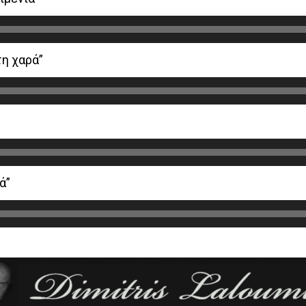
τη χαρά”
ά”