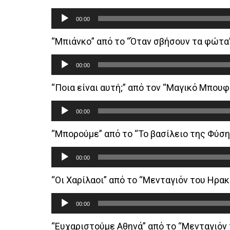
Audio
00:00
Player
“Μπιάνκο” από το “Όταν σβήσουν τα φώτα
Audio
00:00
Player
“Ποια είναι αυτή;” από τον “Μαγικό Μπουφ
Audio
00:00
Player
“Μπορούμε” από το “Το βασίλειο της Φύση
Audio
00:00
Player
“Οι Χαρίλαοι” από το “Μενταγιόν του Ηρακ
Audio
00:00
Player
“Ευχαριστούμε Αθηνά” από το “Μενταγιόν