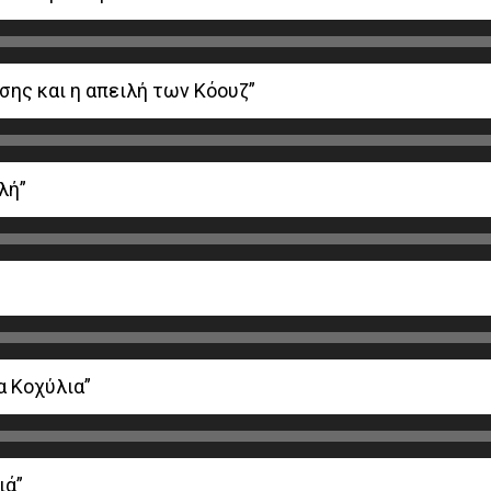
σης και η απειλή των Κόουζ”
λή”
α Κοχύλια”
ιά”