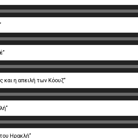
”
έ”
ς και η απειλή των Κόουζ”
λή”
 του Ηρακλή”