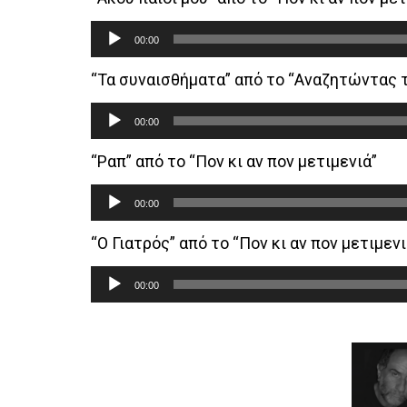
Audio
00:00
Player
“Τα συναισθήματα” από το “Αναζητώντας 
Audio
00:00
Player
“Ραπ” από το “Πον κι αν πον μετιμενιά”
Audio
00:00
Player
“Ο Γιατρός” από το “Πον κι αν πον μετιμενι
Audio
00:00
Player