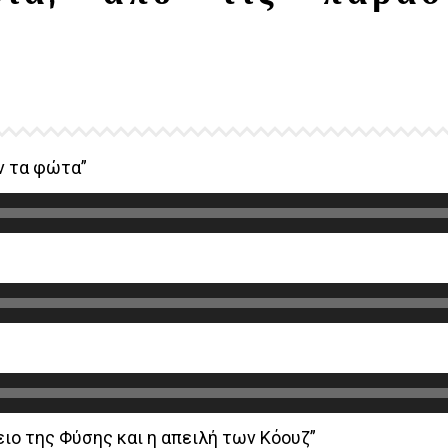
ν τα φώτα”
ειο της Φύσης και η απειλή των Κόουζ”