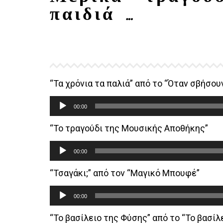
παιδιά …
“Τα χρόνια τα παλιά” από το “Όταν σβήσου
Audio
00:00
Player
“Το τραγούδι της Μουσικής Αποθήκης”
Audio
00:00
Player
“Τσαγάκι;” από τον “Μαγικό Μπουφέ”
Audio
00:00
Player
“Το βασίλειο της Φύσης” από το “Το βασίλ