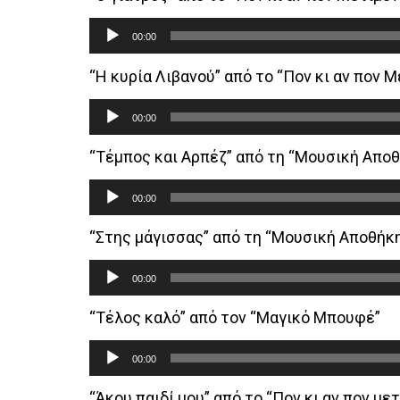
Audio
00:00
Player
“Η κυρία Λιβανού” από το “Πον κι αν πον Μ
Audio
00:00
Player
“Τέμπος και Αρπέζ” από τη “Μουσική Απο
Audio
00:00
Player
“Στης μάγισσας” από τη “Μουσική Αποθήκ
Audio
00:00
Player
“Τέλος καλό” από τον “Μαγικό Μπουφέ”
Audio
00:00
Player
“Άκου παιδί μου” από το “Πον κι αν πον μετ