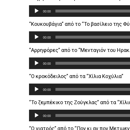
Audio
00:00
Player
“Κουκουβάγια” από το “Το βασίλειο της Φύ
Audio
00:00
Player
“Αρρηφόρες” από το “Μενταγιόν του Ηρακ
Audio
00:00
Player
“Ο κροκόδειλος” από τα “Χίλια Κοχύλια”
Audio
00:00
Player
“Το ζεμπέκικο της Ζούγκλας” από τα “Χίλι
Audio
00:00
Player
“Ο γιατρός” από το “Πον κι αν πον Μετιμεν